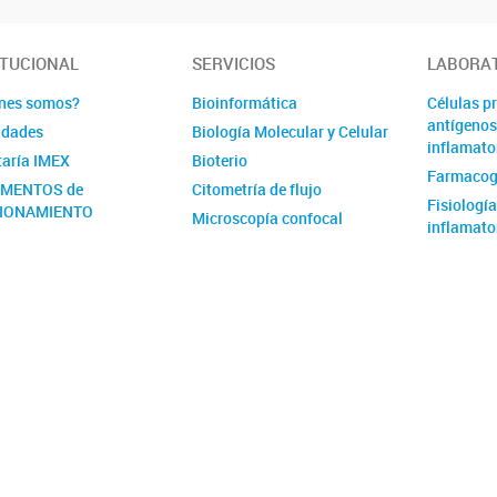
ITUCIONAL
SERVICIOS
LABORA
nes somos?
Bioinformática
Células p
antígenos
idades
Biología Molecular y Celular
inflamato
taría IMEX
Bioterio
Farmaco
MENTOS de
Citometría de flujo
Fisiología
IONAMIENTO
Microscopía confocal
inflamato
cto
Genética 
mia Nacional de
linfoides
ina
Genética 
Genética 
hemofilia
Hemostasi
Inmunolog
Inmunida
Inmunolog