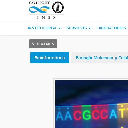
INSTITUCIONAL
SERVICIOS
LABORATORIOS
VER MENOS
Bioinformática
Biología Molecular y Celu