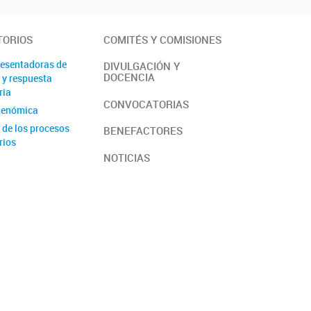
TORIOS
COMITÉS Y COMISIONES
resentadoras de
DIVULGACIÓN Y
DOCENCIA
 y respuesta
ria
CONVOCATORIAS
genómica
 de los procesos
BENEFACTORES
rios
NOTICIAS
de neoplasias
hematológica
Molecular de la
a y trombosis
ía experimental
d Innata
ía oncológica